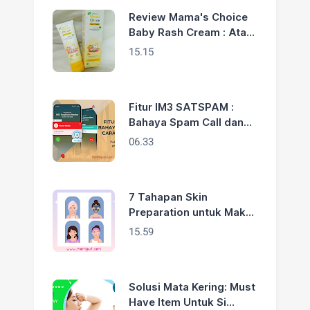
Review Mama's Choice
Baby Rash Cream : Atasi
Biang Keringat Anakku
15.15
Fitur IM3 SATSPAM :
Bahaya Spam Call dan
Cara Mengatasinya
06.33
7 Tahapan Skin
Preparation untuk Make
Up Lebaran yang
15.59
Flawless
Solusi Mata Kering: Must
Have Item Untuk Si