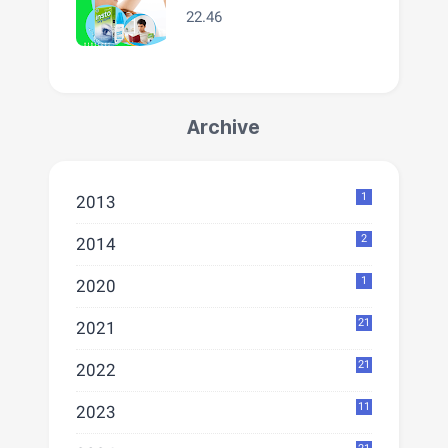
Digital Savvy
22.46
Archive
1
2013
2
2014
1
2020
21
2021
21
2022
11
2023