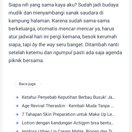
Siapa
nih
yang sama kaya aku? Sudah jadi budaya
mudik dan menyambangi sanak saudara di
kampung halaman. Karena sudah sama-sama
berkeluarga, otomatis
mencar-mencar
ya, harus
atur jadwal hari ini pergi kemana, besok kerumah
siapa, tapi
by the way
seru banget. Ditambah nanti
setelah ketemu dan
ngumpul
pasti ada saja agenda
piknik bersama.
Baca juga:
Ketahui Penyebab Keputihan Berbau Busuk! Jaga Miss-V Tetap Wangi!
Age Revival Theraskin : Kembali Muda Tanpa Ditunda
7 Tahapan Skin Preparation untuk Make Up Lebaran yang Flawless
Lotion dengan kandungan Actigym bisa bentuk tubuh ideal! BC Skin by B Clinic kenalkan Actigym ke Indonesia
Implora Urban Lip Cream Matte: Ringan dan Transferproof