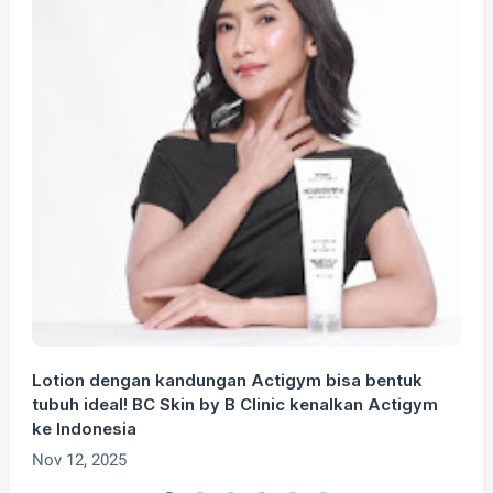
Lotion dengan kandungan Actigym bisa bentuk
I
tubuh ideal! BC Skin by B Clinic kenalkan Actigym
T
ke Indonesia
S
Nov 12, 2025