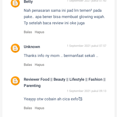
1 September 2021 pukul 07.43
Betty
Nah penasaran sama ini pad lrn temen² pada
pake.. apa bener bisa membuat glowing wajah.
Tp setelah baca review ini oke juga
Balas
Hapus
1 September 2021 pukul 07.57
Unknown
Thanks info ny mom .. bermanfaat sekali ..
Balas
Hapus
Reviewer Food || Beauty || Lifestyle || Fashion ||
Parenting
1 September 2021 pukul 09.13
Yeayyy otw cobain ah cica exfo🥰
Balas
Hapus