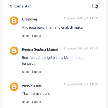
9
Komentar
31 Agustus 2021 pukul 22.54
Unknown
Aku juga pakai,memang enak di muka
Balas
Hapus
31 Agustus 2021 pukul 23.43
Regina Septina Mainof
Bermanfaat banget infony Momi..detail
banget...
Balas
Hapus
31 Agustus 2021 pukul 23.50
rereoktavias
Thx info nya bund
Balas
Hapus