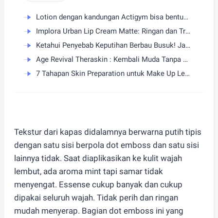
Lotion dengan kandungan Actigym bisa bentuk tubuh ideal! BC Skin by B Clinic kenalkan Actigym ke Indonesia
Implora Urban Lip Cream Matte: Ringan dan Transferproof
Ketahui Penyebab Keputihan Berbau Busuk! Jaga Miss-V Tetap Wangi!
Age Revival Theraskin : Kembali Muda Tanpa Ditunda
7 Tahapan Skin Preparation untuk Make Up Lebaran yang Flawless
Tekstur dari kapas didalamnya berwarna putih tipis
dengan satu sisi berpola dot emboss dan satu sisi
lainnya tidak. Saat diaplikasikan ke kulit wajah
lembut, ada aroma mint tapi samar tidak
menyengat. Essense cukup banyak dan cukup
dipakai seluruh wajah. Tidak perih dan ringan
mudah menyerap. Bagian dot emboss ini yang