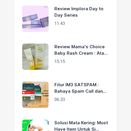
Review Implora Day to
Day Series
11.43
Review Mama's Choice
Baby Rash Cream : Atasi
Biang Keringat Anakku
15.15
Fitur IM3 SATSPAM :
Bahaya Spam Call dan
Cara Mengatasinya
06.33
Solusi Mata Kering: Must
Have Item Untuk Si