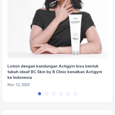
Lotion dengan kandungan Actigym bisa bentuk
I
tubuh ideal! BC Skin by B Clinic kenalkan Actigym
T
ke Indonesia
S
Nov 12, 2025