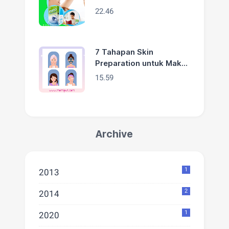
Digital Savvy
22.46
7 Tahapan Skin
Preparation untuk Make
Up Lebaran yang
15.59
Flawless
Archive
1
2013
2
2014
1
2020